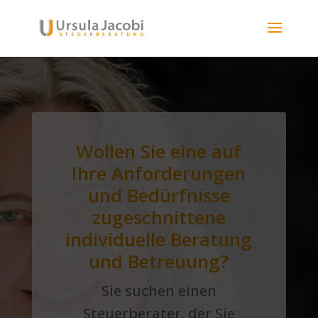
Wollen Sie eine auf
Ihre Anforderungen
und Bedürfnisse
zugeschnittene
individuelle Beratung
und Betreuung?
Sie suchen einen
Steuerberater, der Sie